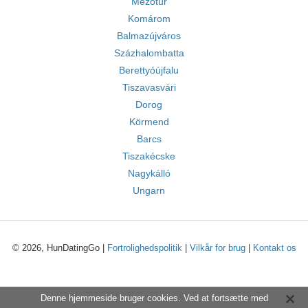
Mezőtúr
Komárom
Balmazújváros
Százhalombatta
Berettyóújfalu
Tiszavasvári
Dorog
Körmend
Barcs
Tiszakécske
Nagykálló
Ungarn
© 2026, HunDatingGo |
Fortrolighedspolitik
|
Vilkår for brug
|
Kontakt os
Denne hjemmeside bruger cookies. Ved at fortsætte med