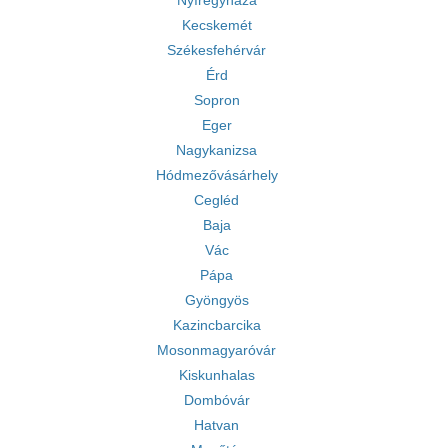
Nyíregyháza
Kecskemét
Székesfehérvár
Érd
Sopron
Eger
Nagykanizsa
Hódmezővásárhely
Cegléd
Baja
Vác
Pápa
Gyöngyös
Kazincbarcika
Mosonmagyaróvár
Kiskunhalas
Dombóvár
Hatvan