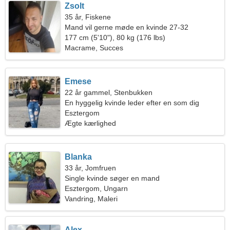
Zsolt
35 år, Fiskene
Mand vil gerne møde en kvinde 27-32
177 cm (5'10"), 80 kg (176 lbs)
Macrame, Succes
Emese
22 år gammel, Stenbukken
En hyggelig kvinde leder efter en som dig
Esztergom
Ægte kærlighed
Blanka
33 år, Jomfruen
Single kvinde søger en mand
Esztergom, Ungarn
Vandring, Maleri
Alex