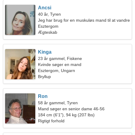
Ancsi
40 år, Tyren
Jeg har brug for en muskuløs mand til at vandre
sammen
Esztergom
Ægteskab
Kinga
23 år gammel, Fiskene
Kvinde søger en mand
Esztergom, Ungarn
Bryllup
Ron
58 år gammel, Tyren
Mand søger en senior dame 46-56
184 cm (6'1"), 94 kg (207 lbs)
Rigtigt forhold