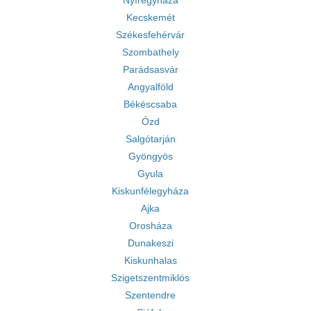
Nyíregyháza
Kecskemét
Székesfehérvár
Szombathely
Parádsasvár
Angyalföld
Békéscsaba
Ózd
Salgótarján
Gyöngyös
Gyula
Kiskunfélegyháza
Ajka
Orosháza
Dunakeszi
Kiskunhalas
Szigetszentmiklós
Szentendre