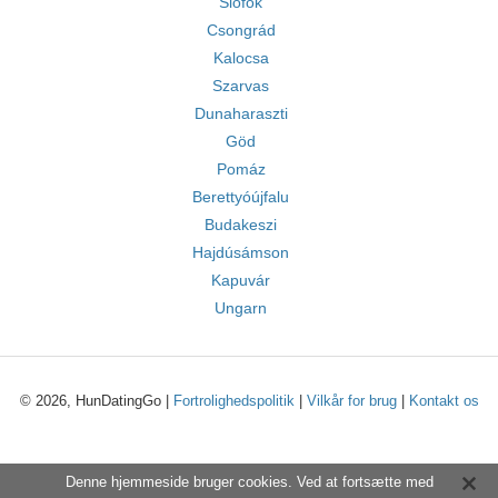
Siófok
Csongrád
Kalocsa
Szarvas
Dunaharaszti
Göd
Pomáz
Berettyóújfalu
Budakeszi
Hajdúsámson
Kapuvár
Ungarn
© 2026, HunDatingGo |
Fortrolighedspolitik
|
Vilkår for brug
|
Kontakt os
Denne hjemmeside bruger cookies. Ved at fortsætte med