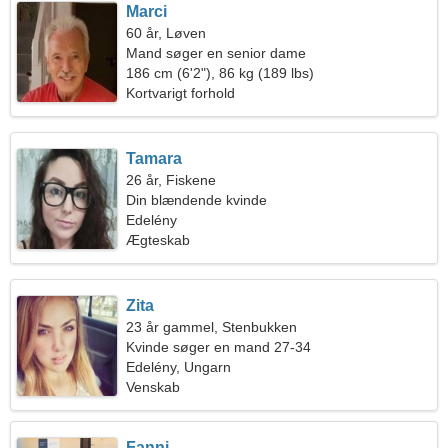
Marci
60 år, Løven
Mand søger en senior dame
186 cm (6'2"), 86 kg (189 lbs)
Kortvarigt forhold
Tamara
26 år, Fiskene
Din blændende kvinde
Edelény
Ægteskab
Zita
23 år gammel, Stenbukken
Kvinde søger en mand 27-34
Edelény, Ungarn
Venskab
Fanni