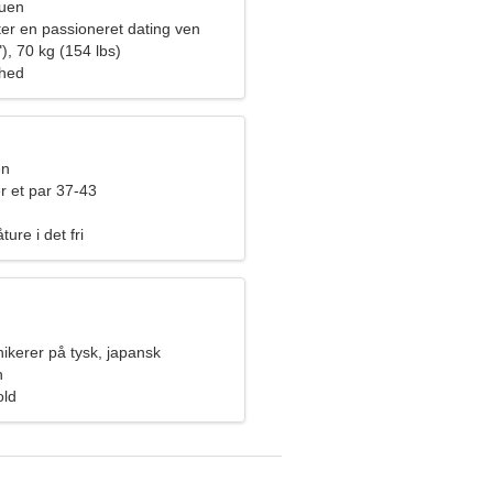
ruen
ter en passioneret dating ven
), 70 kg (154 lbs)
ghed
en
r et par 37-43
ture i det fri
kerer på tysk, japansk
n
old