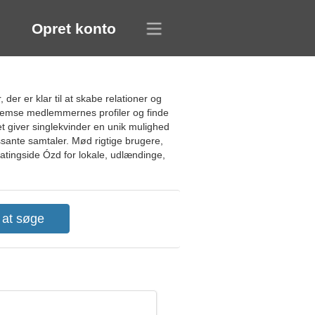
Opret konto
er er klar til at skabe relationer og
ennemse medlemmernes profiler og finde
t giver singlekvinder en unik mulighed
essante samtaler. Mød rigtige brugere,
atingside Ózd for lokale, udlændinge,