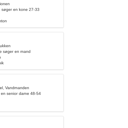
pionen
 søger en kone 27-33
nton
bukken
de søger en mand
n
nik
el, Vandmanden
 en senior dame 48-54