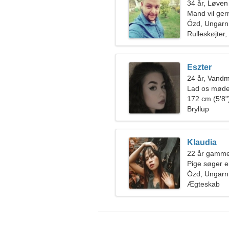
34 år, Løven
Mand vil ge
Ózd, Ungarn
Rulleskøjter, 
Eszter
24 år, Vand
Lad os mødes
172 cm (5'8")
Bryllup
Klaudia
22 år gamme
Pige søger 
Ózd, Ungarn
Ægteskab