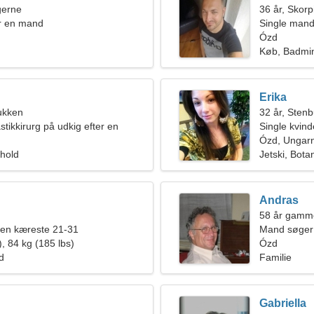
ngerne
36 år, Skor
r en mand
Single mand
Ózd
Køb, Badmi
Erika
ukken
32 år, Sten
stikkirurg på udkig efter en
Single kvin
kvinde
Ózd, Ungar
rhold
Jetski, Bota
Andras
58 år gamm
 en kæreste 21-31
Mand søger
, 84 kg (185 lbs)
Ózd
ld
Familie
Gabriella