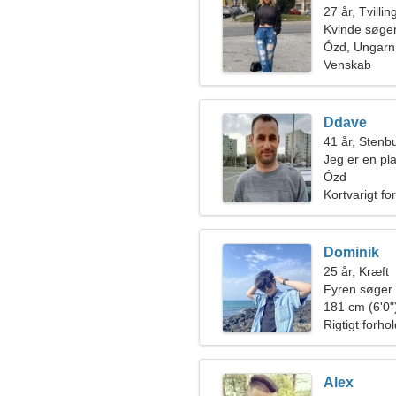
27 år, Tvilli
Kvinde søge
Ózd, Ungarn
Venskab
Ddave
41 år, Stenb
Jeg er en pla
drømmende 
Ózd
Kortvarigt fo
Dominik
25 år, Kræft
Fyren søger
181 cm (6'0")
Rigtigt forho
Alex