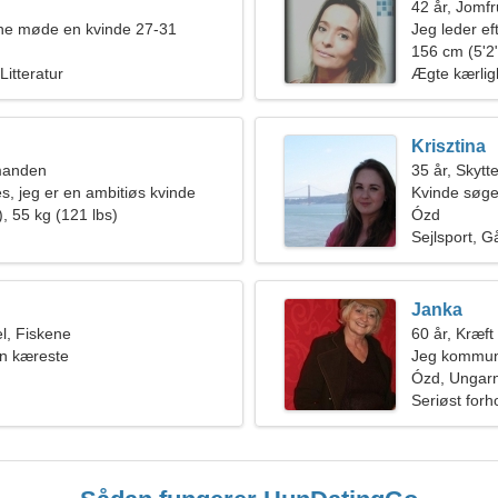
42 år, Jomf
rne møde en kvinde 27-31
Jeg leder ef
156 cm (5'2"
Litteratur
Ægte kærli
Krisztina
manden
35 år, Skytt
, jeg er en ambitiøs kvinde
Kvinde søge
, 55 kg (121 lbs)
Ózd
Sejlsport, Gå
Janka
l, Fiskene
60 år, Kræft
en kæreste
Jeg kommuni
Ózd, Ungar
Seriøst forh