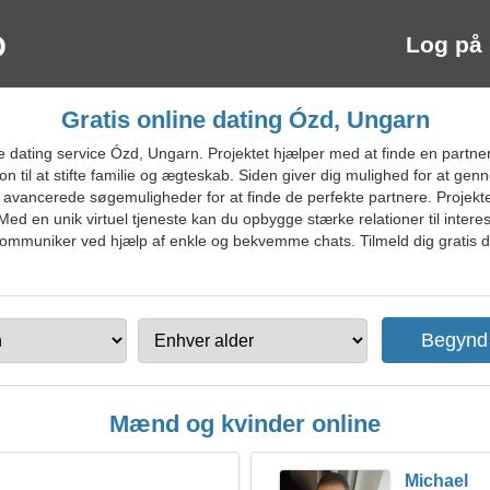
Log på
Gratis online dating Ózd, Ungarn
ating service Ózd, Ungarn. Projektet hjælper med at finde en partner, d
n til at stifte familie og ægteskab. Siden giver dig mulighed for at g
vancerede søgemuligheder for at finde de perfekte partnere. Projekte
Med en unik virtuel tjeneste kan du opbygge stærke relationer til inter
ommuniker ved hjælp af enkle og bekvemme chats. Tilmeld dig gratis d
Mænd og kvinder online
Michael