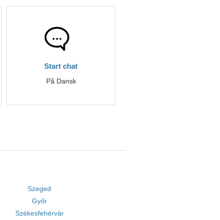
Start chat
På Dansk
Szeged
Győr
Székesfehérvár