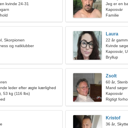
en kvinde 24-31
Jeg er en b
ngarn
legende kvi
Kaposvár
rhold
Familie
Laura
l, Skorpionen
22 år gamme
tness og natklubber
Kvinde søg
Kaposvár, 
Bryllup
Zsolt
eren
60 år, Sten
vinde leder efter ægte kærlighed
Mand søger
, 53 kg (116 lbs)
Kaposvár
hed
Rigtigt forho
Kristof
ne
36 år, Skytt