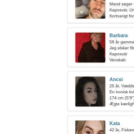
Mand søger 
Kaposvár, U
Kortvarigt fo
Barbara
58 år gamme
Jeg elsker fi
Kaposvár
Venskab
Ancsi
25 år, Vædd
En ironisk k
174 cm (5'9")
Ægte kærlig
Kata
42 år, Fiske