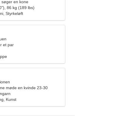
 søger en kone
"), 86 kg (189 lbs)
i, Styrkeløft
ruen
r et par
ippe
pionen
rne møde en kvinde 23-30
Ungarn
g, Kunst