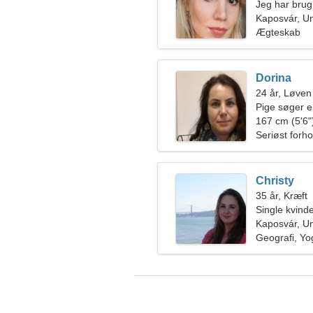
Jeg har bru
Kaposvár, U
Ægteskab
Dorina
24 år, Løven
Pige søger 
167 cm (5'6")
Seriøst forho
Christy
35 år, Kræft
Single kvin
Kaposvár, U
Geografi, Yo