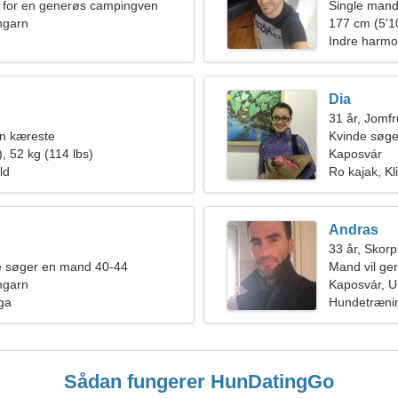
g for en generøs campingven
Single mand
ngarn
177 cm (5'10
Indre harmon
Dia
31 år, Jomf
en kæreste
Kvinde søge
, 52 kg (114 lbs)
Kaposvár
ld
Ro kajak, Kl
Andras
33 år, Skor
de søger en mand 40-44
Mand vil ge
ngarn
Kaposvár, 
ga
Hundetrænin
Sådan fungerer HunDatingGo