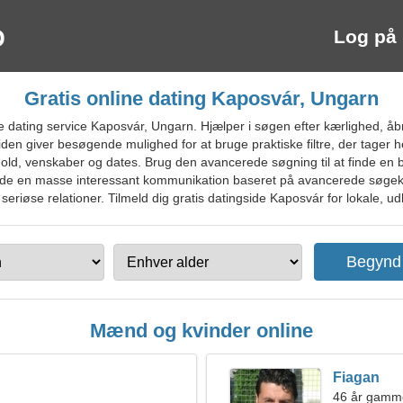
Log på
Gratis online dating Kaposvár, Ungarn
dating service Kaposvár, Ungarn. Hjælper i søgen efter kærlighed, åbn
iden giver besøgende mulighed for at bruge praktiske filtre, der tager h
old, venskaber og dates. Brug den avancerede søgning til at finde en b
inde en masse interessant kommunikation baseret på avancerede søgekri
riøse relationer. Tilmeld dig gratis datingside Kaposvár for lokale, udl
Mænd og kvinder online
Fiagan
46 år gamme