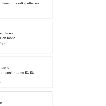
ankmand på udkig efter en
nde
l, Tyren
er en mand
Ungarn
bukken
 en senior dame 53-56
ld
en