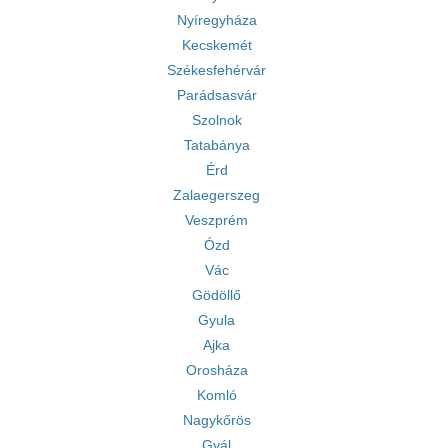
Nyíregyháza
Kecskemét
Székesfehérvár
Parádsasvár
Szolnok
Tatabánya
Érd
Zalaegerszeg
Veszprém
Ózd
Vác
Gödöllő
Gyula
Ajka
Orosháza
Komló
Nagykőrös
Gyál