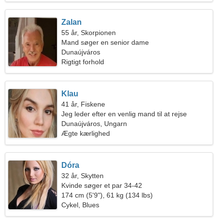
Zalan
55 år, Skorpionen
Mand søger en senior dame
Dunaújváros
Rigtigt forhold
Klau
41 år, Fiskene
Jeg leder efter en venlig mand til at rejse
sammen
Dunaújváros, Ungarn
Ægte kærlighed
Dóra
32 år, Skytten
Kvinde søger et par 34-42
174 cm (5'9"), 61 kg (134 lbs)
Cykel, Blues