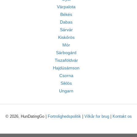
Várpalota
Békés
Dabas
Sárvár
Kiskőrös
Mór
Sárbogárd
Tiszaföldvár
Hajdúsámson
Csorna
Siklós
Ungarn
© 2026, HunDatingGo |
Fortrolighedspolitik
|
Vilkår for brug
|
Kontakt os