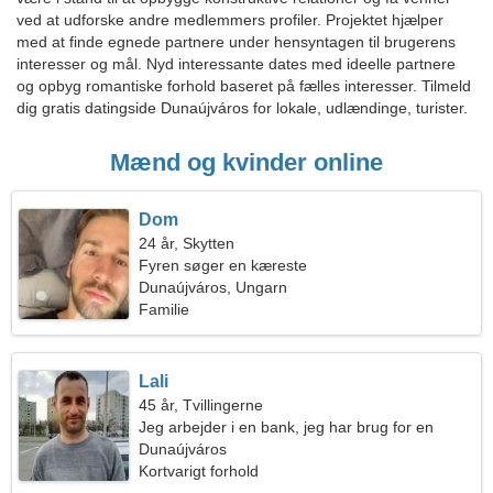
ved at udforske andre medlemmers profiler. Projektet hjælper
med at finde egnede partnere under hensyntagen til brugerens
interesser og mål. Nyd interessante dates med ideelle partnere
og opbyg romantiske forhold baseret på fælles interesser. Tilmeld
dig gratis datingside Dunaújváros for lokale, udlændinge, turister.
Mænd og kvinder online
Dom
24 år, Skytten
Fyren søger en kæreste
Dunaújváros, Ungarn
Familie
Lali
45 år, Tvillingerne
Jeg arbejder i en bank, jeg har brug for en
elegant kvinde
Dunaújváros
Kortvarigt forhold