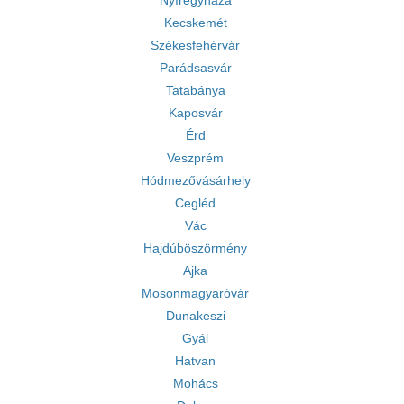
Nyíregyháza
Kecskemét
Székesfehérvár
Parádsasvár
Tatabánya
Kaposvár
Érd
Veszprém
Hódmezővásárhely
Cegléd
Vác
Hajdúböszörmény
Ajka
Mosonmagyaróvár
Dunakeszi
Gyál
Hatvan
Mohács