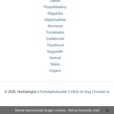
Dabas
Püspökladány
Nagykáta
Hajdúhadház
Körmend
Törökbálint
Celldömölk
Tiszafüred
Nagykálló
Sarkad
Siklós
Ungarn
© 2026, HunDatingGo |
Fortrolighedspolitik
|
Vilkår for brug
|
Kontakt os
Denne hjemmeside bruger cookies. Ved at fortsætte med